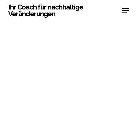
Skip
Ihr Coach für nachhaltige
Menu
Veränderungen
to
main
content